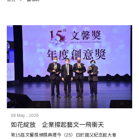
程 Milestones
目 Services
藏 Cover Archives
團 Square Rich
們 Contact Us
08 May , 2026
如花綻放　企業撐起藝文一飛衝天
第15屆文馨獎頒獎典禮今（25）日於國父紀念館大會