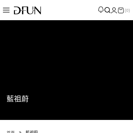
(0)
企劃
觀點
觀察
提案
現場
專訪
藍祖蔚
策展
UN選品
我們 About DFUN
藍祖蔚
首頁