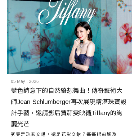
之藝與自然之美的奇妙交匯，構築一趟心馳神往的自
然探索之旅，見證蒂芬妮傳奇與紙雕花飾的細緻綻
放。
05 May , 2026
藍色詩意下的自然綺想舞曲！傳奇藝術大
師Jean Schlumberger再次展現精湛珠寶設
計手藝，邀請影后賈靜雯映襯Tiffany的絢
麗光芒
究竟是珠影交錯，還是花影交錯？每每眼前觸及