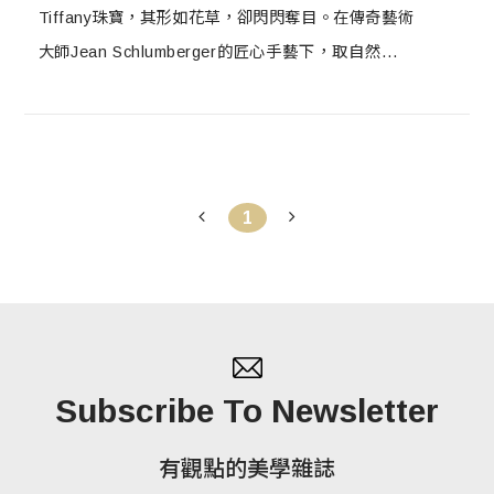
Tiffany珠寶，其形如花草，卻閃閃奪目。在傳奇藝術
大師Jean Schlumberger的匠心手藝下，取自然元素
為媒材的珠寶，彷彿帶領觀者走進不同一般世界的自
然景域。此次Tiffany春季珠寶展，展場設計採用品牌
主視覺玻璃設計穿透於入口，搭配全自然系花草元素
點綴空間，沉浸式引領走進透光交錯的珠寶薈萃之
1
中。
Subscribe To Newsletter
有觀點的美學雜誌