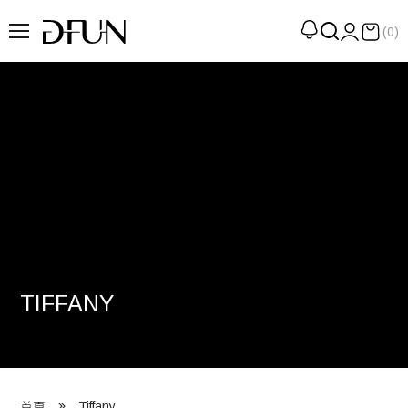
(0)
企劃
觀點
觀察
提案
現場
專訪
TIFFANY
策展
UN選品
我們 About DFUN
Tiffany
首頁