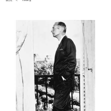
程 Milestones
目 Services
藏 Cover Archives
團 Square Rich
們 Contact Us