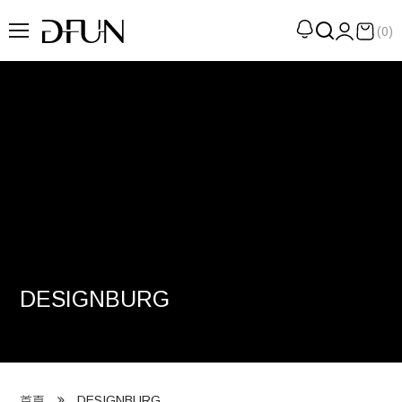
(0)
企劃
觀點
觀察
提案
現場
專訪
DESIGNBURG
策展
UN選品
我們 About DFUN
DESIGNBURG
首頁