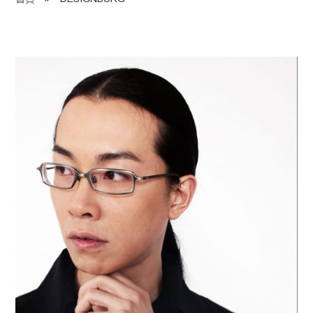
程 Milestones
目 Services
藏 Cover Archives
團 Square Rich
們 Contact Us