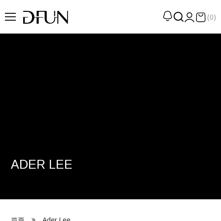
(0)
企劃
觀點
觀察
提案
現場
專訪
ADER LEE
策展
UN選品
我們 About DFUN
Ader Lee
首頁