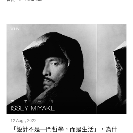
程 Milestones
目 Services
藏 Cover Archives
團 Square Rich
們 Contact Us
12 Aug , 2022
「設計不是一門哲學，而是生活」，為什