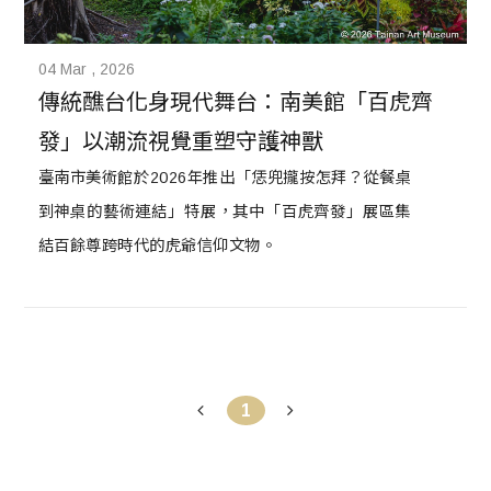
04 Mar , 2026
傳統醮台化身現代舞台：南美館「百虎齊
發」以潮流視覺重塑守護神獸
臺南市美術館於2026年推出「恁兜攏按怎拜？從餐桌
到神桌的藝術連結」特展，其中「百虎齊發」展區集
結百餘尊跨時代的虎爺信仰文物。
1