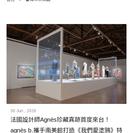
程 Milestones
目 Services
藏 Cover Archives
團 Square Rich
們 Contact Us
30 Jun , 2026
法國設計師Agnès珍藏真跡首度來台！
agnès b.攜手南美館打造《我們愛塗鴉》特