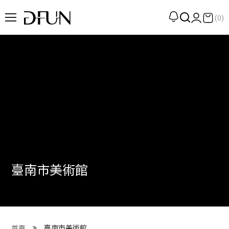
(0)
企劃
觀點
觀察
提案
現場
專訪
臺南市美術館
策展
UN選品
我們 About DFUN
臺南市美術館
首頁