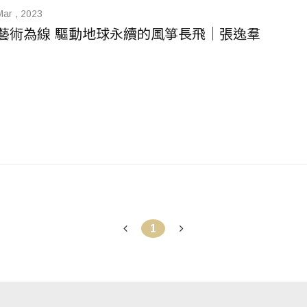
Mar , 2023
藝術為線 驅動地球永續的風箏長飛｜張逸羣
1