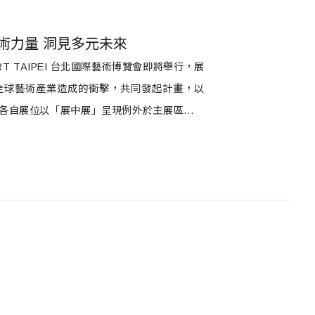
藝術力量 洞見多元未來
 TAIPEI 台北國際藝術博覽會即將舉行，展
全球藝術產業造成的衝擊，共同發起計畫，以
在各自展位以「展中展」呈現例外於主展區型態
在博覽會中以結盟合作、資源共享的方式組成