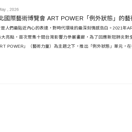
May , 2026
北國際藝術博覽會 ART POWER「例外狀態」的
是人們最貼近內心的表達，對時代環境的最深刻情感告白。2021年ART
最大亮點，首次聚集十間台灣影響力參展畫廊，為了回應新冠肺炎對
ART POWER」（藝術力量）為主題之下，推出「例外狀態」單元，
項目，期待在多元型態的作品中串聯起台灣豐沛的藝術人文能量。這次
區，對藝術界提出共創時代框架外的全新願景。