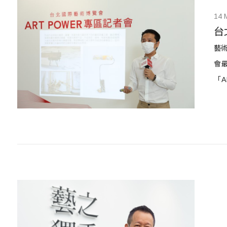
14 
台
藝術
會
「
的
專