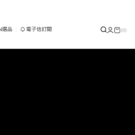
UN選品
電子信訂閱
(0)