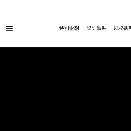
特別企劃
設計觀點
風格觀
我們 About DFUN
程 Milestones
目 Services
藏 Cover Archives
團 Square Rich
們 Contact Us