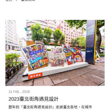
程 Milestones
目 Services
藏 Cover Archives
團 Square Rich
們 Contact Us
11 Feb , 2026
2023臺北街角遇見設計
歷年的「臺北街角遇見設計」走過臺北各地，在城市