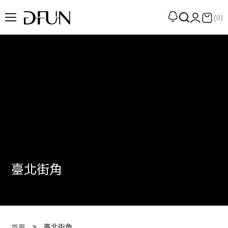
(0)
企劃
觀點
觀察
提案
現場
專訪
臺北街角
策展
UN選品
我們 About DFUN
臺北街角
首頁