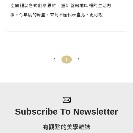
空間裡以各式創意思維，重新盤點地區裡的生活故
事。今年度的舞臺，來到不僅代表臺北，更可說是承
載數個世代臺灣流行文化的「臺北東區」。在臺灣經
濟起飛年代成形的東區，一切最新的城市建設、紛至
沓來的大型企業、一家家潮流前線的服飾百貨，到街
巷中盈溢而出的活力，在此匯集成一個強大的記憶複
1
合體。因此在東區街角所遇見的設計，一定也充滿各
種故事與跨界色彩。 今年的活動以「東區，直直走」
為題，帶領大家來到東區的主幹道——聞名全臺灣的
忠孝東路。網羅平面設計、拼貼圖像、插畫、剪紙設
計、劇場設計等六組跨領域設計師，藉由他們的創作
視角，橫越各個時空節點，以各異其趣的街頭裝置作
Subscribe To Newsletter
品，結合過去故事與當代思潮，打造似曾相識卻又與
眾不同的新東區記憶。 不論你走過的忠孝東路有幾
有觀點的美學雜誌