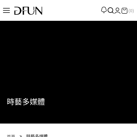
(0)
企劃
觀點
觀察
提案
現場
專訪
時藝多媒體
策展
UN選品
我們 About DFUN
時藝多媒體
首頁