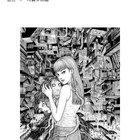
程 Milestones
目 Services
藏 Cover Archives
團 Square Rich
們 Contact Us