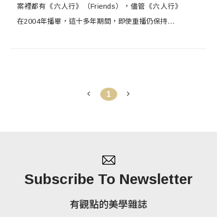
案裡都有《六人行》（Friends），儘管《六人行》
在2004年播畢，這十多年期間，即使重播仍保持超高
收視紀錄，甚至一度打破 Netflix 紀錄；同時，
Friends官方粉專仍擁有近2千萬粉絲，且持續增加
中。終於，在近期官宣推出「續集」，將於5月27日
在HBO MAX上線，而為迎接這令人振奮的消息，
1
《六人行》特別推出The FRIENDS Experience體驗
主題展，更和Booking.com合作，置身記憶裡的經典
橋段！
Subscribe To Newsletter
有觀點的美學雜誌