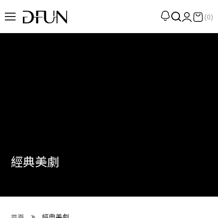
(0)
企劃
觀點
觀察
提案
現場
專訪
經典美劇
策展
UN選品
我們 About DFUN
經典美劇
首頁