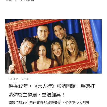
程 Milestones
目 Services
藏 Cover Archives
團 Square Rich
們 Contact Us
04 Jun , 2026
睽違17年，《六人行》強勢回歸！重磅打
造體驗主題展，重溫經典！
問起留駐心中陪伴青春的經典美劇，相信不少人的答