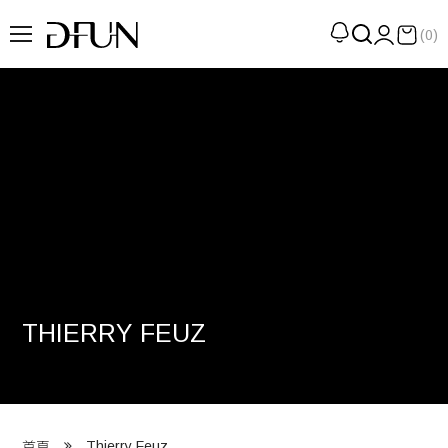
(0)
企劃
觀點
觀察
提案
現場
專訪
THIERRY FEUZ
策展
UN選品
我們 About DFUN
Thierry Feuz
首頁