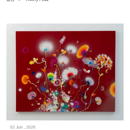
程 Milestones
目 Services
藏 Cover Archives
團 Square Rich
們 Contact Us
02 Jun , 2026