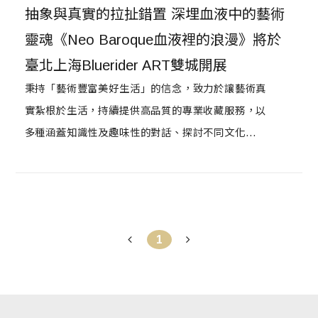
抽象與真實的拉扯錯置 深埋血液中的藝術
靈魂《Neo Baroque血液裡的浪漫》將於
臺北上海Bluerider ART雙城開展
秉持「藝術豐富美好生活」的信念，致力於讓藝術真
實紮根於生活，持續提供高品質的專業收藏服務，以
多種涵蓋知識性及趣味性的對話、探討不同文化間美
學、思想及表現型態，傳遞藝術真諦的Bluerider
ART，宣布即將於明日6.1（二）推出《Neo
Baroque ⾎液裡的浪漫》，首度與藍騎士上海藝術空
間（Bluerider ART, Shanghai）共同策展，展出藝
1
術家Thierry Feuz（西瑞．菲茲）的最新創作，在臺
北、上海雙城開展，也同步提供線上展廳，居家時刻
也不會錯過！