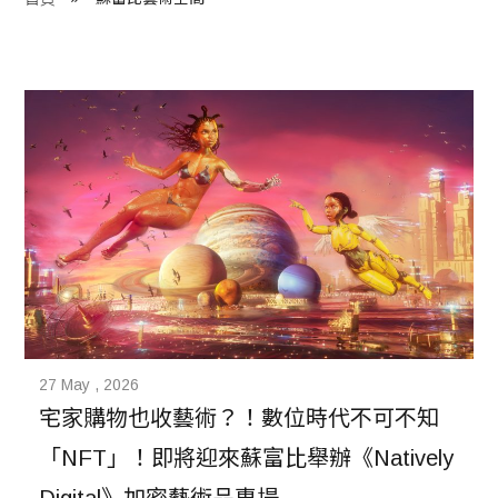
程 Milestones
目 Services
藏 Cover Archives
團 Square Rich
們 Contact Us
27 May , 2026
宅家購物也收藝術？！數位時代不可不知
「NFT」！即將迎來蘇富比舉辦《Natively 
Digital》加密藝術品專場