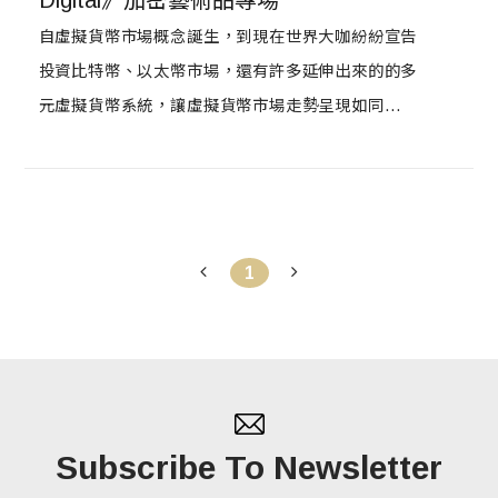
自虛擬貨幣市場概念誕生，到現在世界大咖紛紛宣告
投資比特幣、以太幣市場，還有許多延伸出來的的多
元虛擬貨幣系統，讓虛擬貨幣市場走勢呈現如同雲霄
飛車般直上雲霄，目前還說不準其高點到底在哪，甚
至無法像股票市場被專家高度精準預期各種起伏，而
「NFT」誕生七年來，讓你的比特幣不再只是比特
幣，能夠轉變價值變成未來時代的數位藝術品！同時
1
去中心化與非同質化，世上獨一無二的藝術品，明天
即將在蘇富比藝術空間線上展售，只有八天讓你收入
麾下！
Subscribe To Newsletter