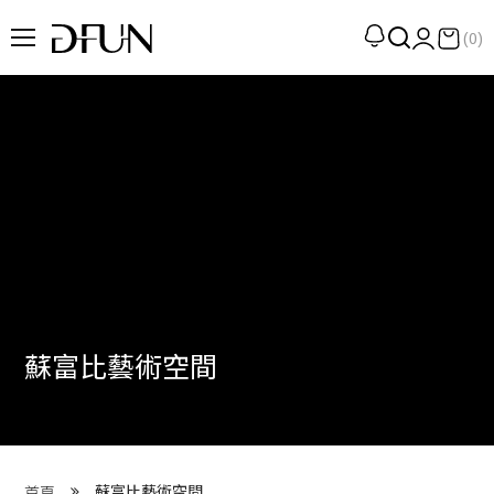
(0)
企劃
觀點
觀察
提案
現場
專訪
蘇富比藝術空間
策展
UN選品
我們 About DFUN
蘇富比藝術空間
首頁