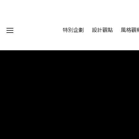
特別企劃
設計觀點
風格觀
我們 About DFUN
程 Milestones
目 Services
藏 Cover Archives
團 Square Rich
們 Contact Us