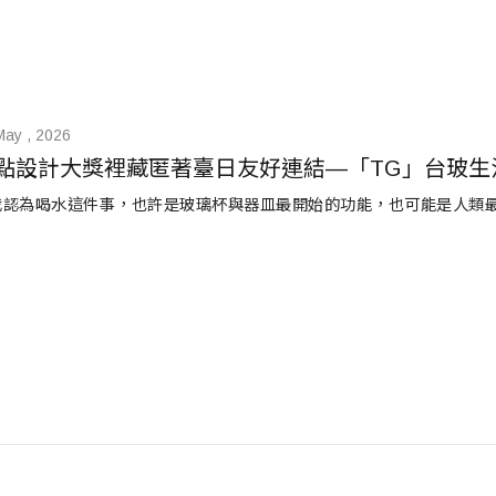
May , 2026
點設計大獎裡藏匿著臺日友好連結—「TG」台玻生
我認為喝水這件事，也許是玻璃杯與器皿最開始的功能，也可能是人類