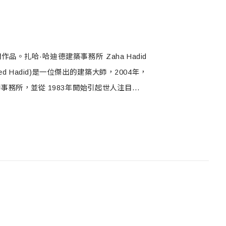
。扎哈·哈迪德建築事務所 Zaha Hadid
mmed Hadid)是一位傑出的建築大師，2004年，
事務所，並從 1983年開始引起世人注目，例
，就替她帶來相當大關注。然而這位知名的女性建築設
did Architects拿下競圖，以雲門舞者躍
觀景象，預計將會在2024年正式完工通車！