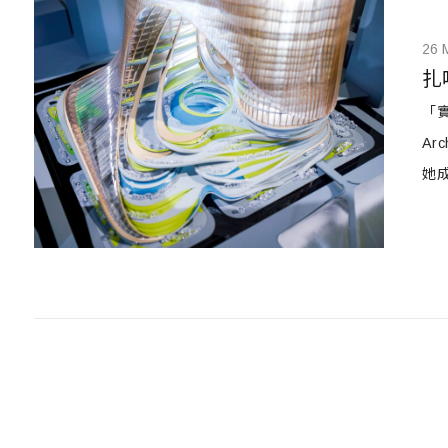
26 
扎
「
Ar
她
如 
計的
動