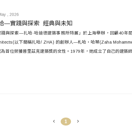
May , 2026
哈—實踐與探索  經典與未知
實踐與探索—扎哈·哈迪德建築事務所特展」於上海舉辦，回顧40年間作品
chitects(以下簡稱扎哈/ ZHA) 的創辦人—札哈‧哈蒂(Zaha Moha
成為首位榮獲普里茲克建築獎的女性。1979年，她成立了自己的建築師
1983年香港的「峰」俱樂部(The Peak Club)國際建築競圖時
遺作也將於台灣問世，連結淡水與八里的淡江大橋，在2015年由 Zaha Ha
舞姿為靈感，打造世界最大單塔不對稱斜張橋，讓人十分期待落成時的壯
1