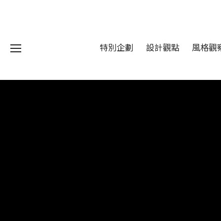
特別企劃
設計觀點
風格觀
我們 About DFUN
程 Milestones
目 Services
藏 Cover Archives
團 Square Rich
們 Contact Us