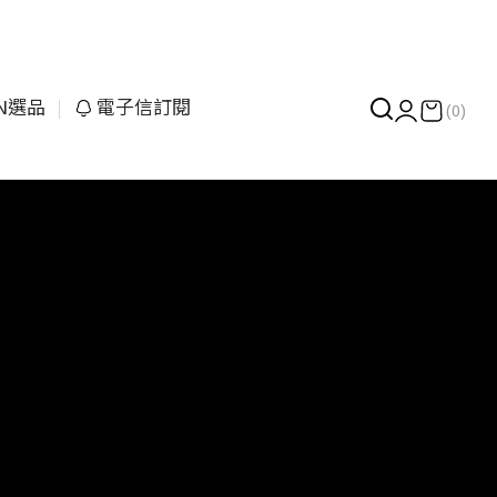
UN選品
電子信訂閱
(0)