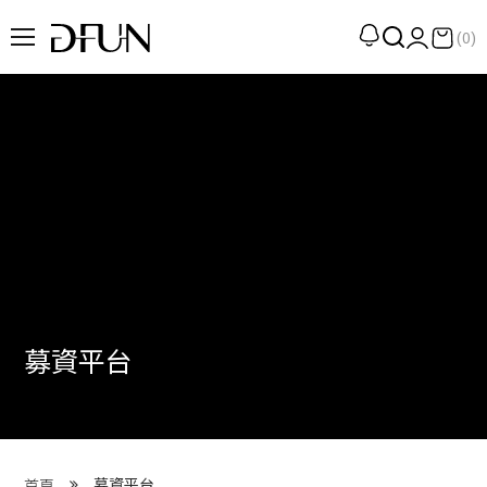
(0)
企劃
觀點
觀察
提案
現場
專訪
募資平台
策展
UN選品
我們 About DFUN
募資平台
首頁