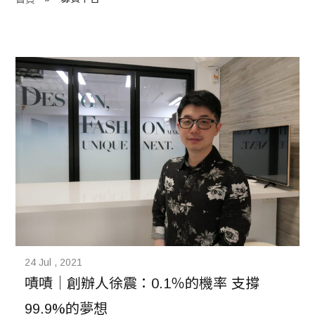
程 Milestones
目 Services
藏 Cover Archives
團 Square Rich
們 Contact Us
24 Jul , 2021
嘖嘖｜創辦人徐震：0.1％的機率 支撐
99.9%的夢想