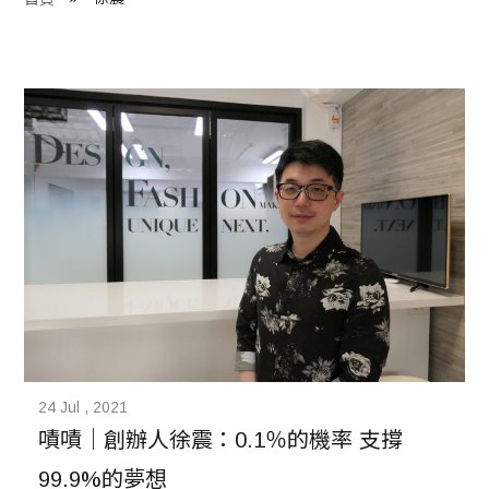
程 Milestones
目 Services
藏 Cover Archives
團 Square Rich
們 Contact Us
24 Jul , 2021
嘖嘖｜創辦人徐震：0.1％的機率 支撐
99.9%的夢想