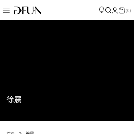
(0)
企劃
觀點
觀察
提案
現場
專訪
徐震
策展
UN選品
我們 About DFUN
徐震
首頁