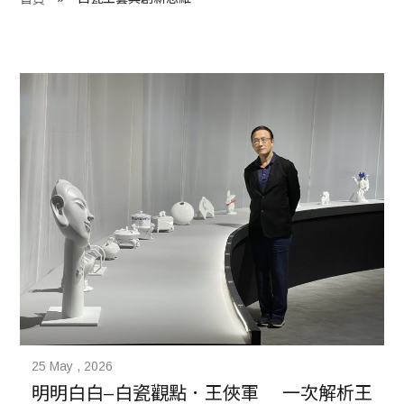
程 Milestones
目 Services
藏 Cover Archives
團 Square Rich
們 Contact Us
25 May , 2026
明明白白–白瓷觀點．王俠軍　 一次解析王