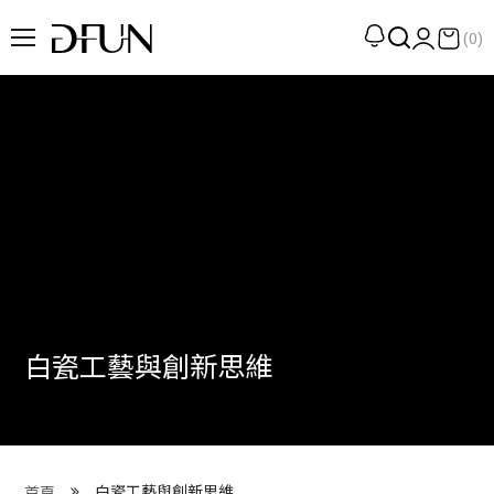
(0)
企劃
觀點
觀察
提案
現場
專訪
白瓷工藝與創新思維
策展
UN選品
我們 About DFUN
白瓷工藝與創新思維
首頁