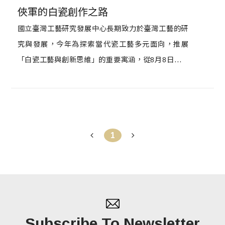
俠軍的白瓷創作之路
國立臺灣工藝研究發展中心長期致力於臺灣工藝的研
究與發展，今年為探索當代瓷工藝多元面向，推展
「白瓷工藝與創新思維」的重要寓涵，從8月8日起至
9月26日，於臺北當代工藝設計分館展出「明明白白–
白瓷觀點．王俠軍」展覽。這是王俠軍在台灣第一次
完整的個展，除了氣勢盎然的典藏品，還有歡喜而莊
嚴的佛像，更有膾炙人口時尚又具儀式感的生活器
1
物，共展出63件白瓷作品及制程相關模具。
Subscribe To Newsletter