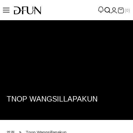
(0)
企劃
觀點
觀察
提案
現場
專訪
TNOP WANGSILLAPAKUN
策展
UN選品
我們 About DFUN
Tnop Wangsillapakun
首頁