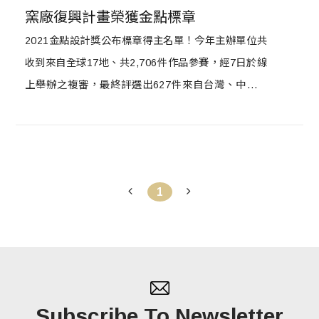
窯廠復興計畫榮獲金點標章
2021金點設計獎公布標章得主名單！今年主辦單位共
收到來自全球17地、共2,706件作品參賽，經7日於線
上舉辦之複審，最終評選出627件來自台灣、中國大
陸、香港、日本、泰國、新加坡、澳門、印尼、越
南、波蘭、馬來西亞、美國、德國、韓國、加拿大等
地作品，榮獲「金點設計獎標章」，並將可於13日舉
辦之決審，繼續角逐象徵最高榮譽的「年度最佳設計
1
獎」！
Subscribe To Newsletter