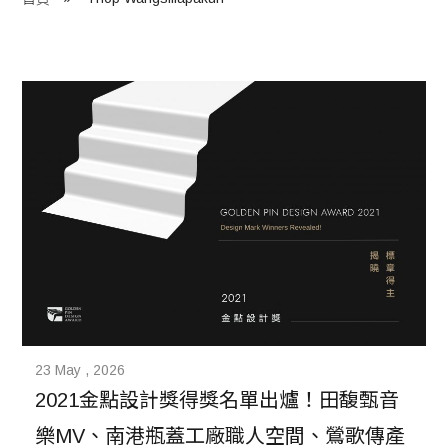
程 Milestones
目 Services
藏 Cover Archives
團 Square Rich
們 Contact Us
23 May , 2026
2021金點設計獎得獎名單出爐！田馥甄音
樂MV、南港瓶蓋工廠職人空間、鶯歌傳產