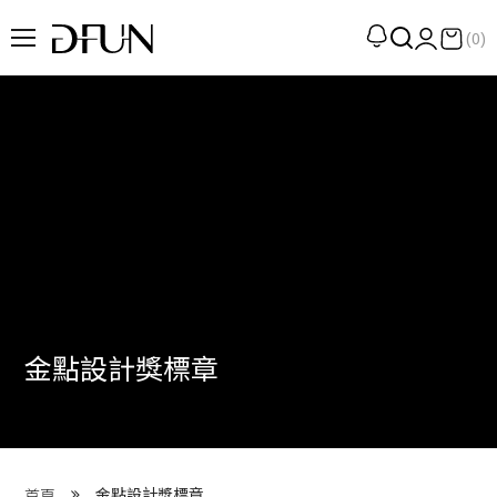
(0)
企劃
觀點
觀察
提案
現場
專訪
金點設計獎標章
策展
UN選品
我們 About DFUN
金點設計獎標章
首頁