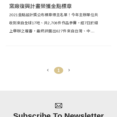
窯廠復興計畫榮獲金點標章
2021金點設計獎公布標章得主名單！今年主辦單位共
收到來自全球17地、共2,706件作品參賽，經7日於線
上舉辦之複審，最終評選出627件來自台灣、中國大
陸、香港、日本、泰國、新加坡、澳門、印尼、越
南、波蘭、馬來西亞、美國、德國、韓國、加拿大等
地作品，榮獲「金點設計獎標章」，並將可於13日舉
辦之決審，繼續角逐象徵最高榮譽的「年度最佳設計
1
獎」！
Subscribe To Newsletter