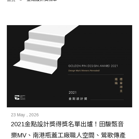
程 Milestones
目 Services
藏 Cover Archives
團 Square Rich
們 Contact Us
23 May , 2026
2021金點設計獎得獎名單出爐！田馥甄音
樂MV、南港瓶蓋工廠職人空間、鶯歌傳產