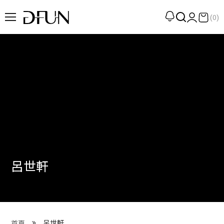
(0)
企劃
觀點
觀察
提案
現場
專訪
呂世軒
策展
UN選品
我們 About DFUN
呂世軒
首頁