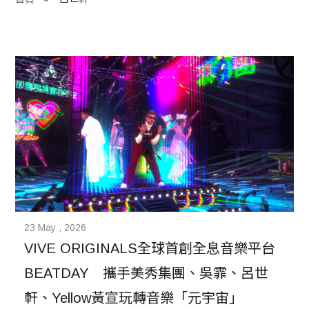
程 Milestones
目 Services
藏 Cover Archives
團 Square Rich
們 Contact Us
23 May , 2026
VIVE ORIGINALS全球首創全息音樂平台
BEATDAY　攜手美秀集團、吳霏、呂世
軒、Yellow黃宣玩轉音樂「元宇宙」