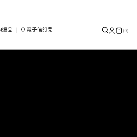
UN選品
電子信訂閱
(0)