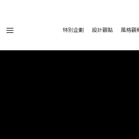
特別企劃
設計觀點
風格觀
我們 About DFUN
程 Milestones
目 Services
藏 Cover Archives
團 Square Rich
們 Contact Us