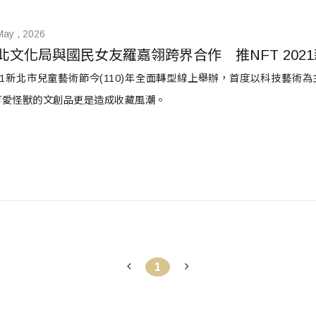
May , 2026
北文化局與國民女友羅嘉翎跨界合作　推NFT 202
021新北市兒童藝術節今(110)年全面轉型線上舉辦，首度以科技藝
可愛怪獸的文創品更是造成收藏風潮。
1