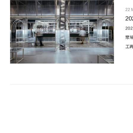
22 
2
20
聚
工
型