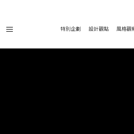
特別企劃
設計觀點
風格觀
我們 About DFUN
程 Milestones
目 Services
藏 Cover Archives
團 Square Rich
們 Contact Us