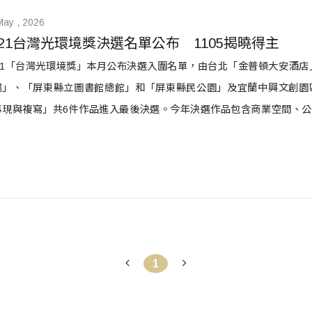
May , 2026
021台灣光環境獎決選名單公布　1105揭曉得主
21「台灣光環境獎」本月公布決選入圍名單，由台北「金普頓大安酒店」、台南
場」、「屏東縣立圖書館總館」和「屏東縣民公園」及宜蘭中興文創園區的
再現與複寫」共6件作品進入最後決選。今年決選作品包含商業空間、
，將於11月5日頒獎典禮當日揭曉得獎名單。
1