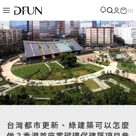
(0)
企劃
觀點
觀察
提案
現場
專訪
策展
UN選品
台灣都市更新、綠建築可以怎麼
做？香港首座零碳環保建築項目參
我們 About DFUN