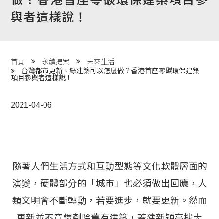
與者這樣說！
程 Milestones
目 Services
藏 Cover Archives
首頁
永續提案
未來生活
台灣都市更新、綠建築可以怎麼做？香港首座零碳環保建築
團 Square Rich
項目參與者這樣說！
2021-04-06
們 Contact Us
隨著人們生活方式和互動型態等文化軟體層面的
演變，硬體部分的「城市」也必須做出回應，人
類文明會不斷轉動，若要進步，就要更新。然而
更新並不意謂剷除舊有建築，蓋建新穎高樓大