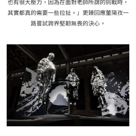
也有很大壓力，因為在面對老師所謂的挑戰時，
其實都真的需要一些拉扯。」更臻回應董陽孜一
路嘗試跨界堅韌無畏的決心。