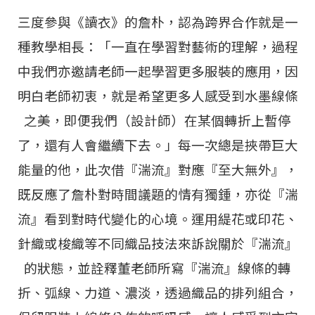
三度參與《讀衣》的詹朴，認為跨界合作就是一
種教學相長：「一直在學習對藝術的理解，過程
中我們亦邀請老師一起學習更多服裝的應用，因
明白老師初衷，就是希望更多人感受到水墨線條
之美，即便我們（設計師）在某個轉折上暫停
了，還有人會繼續下去。」每一次總是挾帶巨大
能量的他，此次借『湍流』對應『至大無外』，
既反應了詹朴對時間議題的情有獨鍾，亦從『湍
流』看到對時代變化的心境。運用緹花或印花、
針織或梭織等不同織品技法來訴說關於『湍流』
的狀態，並詮釋董老師所寫『湍流』線條的轉
折、弧線、力道、濃淡，透過織品的排列組合，