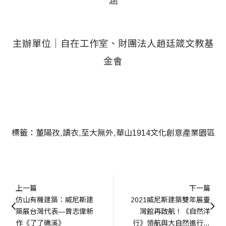
涵
主辦單位｜自在工作室、財團法人趙廷箴文教基
金會
標籤：
董陽孜
讀衣
至大無外
華山1914文化創意產業園區
上一篇
下一篇
仿山有機建築：威尼斯建
2021威尼斯建築雙年展臺
築展台灣代表—曾志偉新
灣館再啟航！《自然洋
作《了了礁溪》
行》領航與大自然進行一