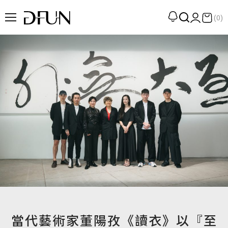
(0)
企劃
觀點
觀察
提案
現場
專訪
策展
UN選品
當代藝術家董陽孜《讀衣》以『至
我們 About DFUN