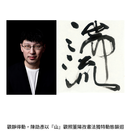
觀靜得動，陳劭彥以『山』觀照董陽孜書法獨特動態韻迴