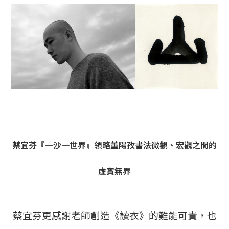
蔡宜芬『一沙一世界』領略董陽孜書法微觀、宏觀之間的
虛實無界
蔡宜芬更感謝老師創造《讀衣》的難能可貴，也