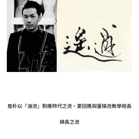
詹朴以『湍流』對應時代之流，更回應與董陽孜教學相長
綿長之流