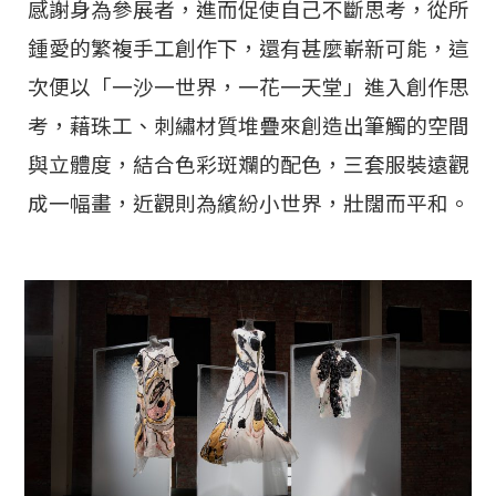
感謝身為參展者，進而促使自己不斷思考，從所
鍾愛的繁複手工創作下，還有甚麼嶄新可能，這
次便以「一沙一世界，一花一天堂」進入創作思
考，藉珠工、刺繡材質堆疊來創造出筆觸的空間
與立體度，結合色彩斑斕的配色，三套服裝遠觀
成一幅畫，近觀則為繽紛小世界，壯闊而平和。