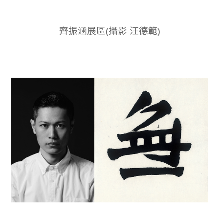
齊振涵展區(攝影 汪德範)