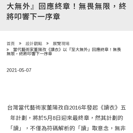
大無外』回應終章！無畏無限，終
程 Milestones
將叩響下一序章
目 Services
藏 Cover Archives
團 Square Rich
首頁
設計觀點
展覽現場
當代藝術家董陽孜《讀衣》以『至大無外』回應終章！無畏
無限，終將叩響下一序章
們 Contact Us
2021-05-07
台灣當代藝術家董陽孜自2016年發起《讀衣》五
年計劃，將於5月8日迎來最終章，然其計劃的
「讀」，不僅為符碼解析的「讀」取意念，無非