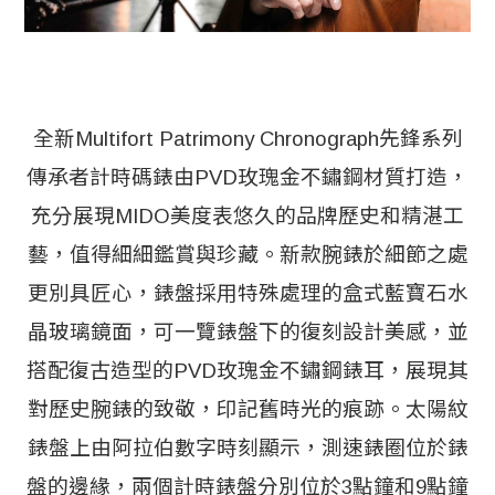
全新Multifort Patrimony Chronograph先鋒系列
傳承者計時碼錶由PVD玫瑰金不鏽鋼材質打造，
充分展現MIDO美度表悠久的品牌歷史和精湛工
藝，值得細細鑑賞與珍藏。新款腕錶於細節之處
更別具匠心，錶盤採用特殊處理的盒式藍寶石水
晶玻璃鏡面，可一覽錶盤下的復刻設計美感，並
搭配復古造型的PVD玫瑰金不鏽鋼錶耳，展現其
對歷史腕錶的致敬，印記舊時光的痕跡。太陽紋
錶盤上由阿拉伯數字時刻顯示，測速錶圈位於錶
盤的邊緣，兩個計時錶盤分別位於3點鐘和9點鐘