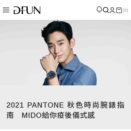
(0)
企劃
觀點
觀察
提案
現場
專訪
策展
2021 PANTONE 秋色時尚腕錶指
UN選品
南 MIDO給你疫後儀式感
我們 About DFUN