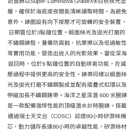
記皆飾以Super-LumiNova GradeX®白色夜光塗
層，確保於海底或夜間能清晰讀取時間。為避免
意外，錶圈設有向下按壓才可旋轉的安全裝置，
日期窗位於3點鐘位置。緞面絲光及拋光打磨的
不鏽鋼錶殼，兼備防腐蝕、抗摩擦以及低過敏性
等實用功能，營造出迷人的光影效果。當從深海
返回時，位於9 點鐘位置的自動排氦功能，在減
壓過程中提供更高的安全性。錶帶同樣以緞面絲
光及拋光打磨不鏽鋼製成並配有摺疊式扣環以及
伸縮加長不鏽鋼鍊帶。海洋之星深潛 600 米腕錶
是一款配備強悍性能的頂級潛水計時腕錶。搭載
通過瑞士天文台（COSC）認證80小時矽游絲機
芯，動力儲存長達80小時的卓越性能，矽游絲材