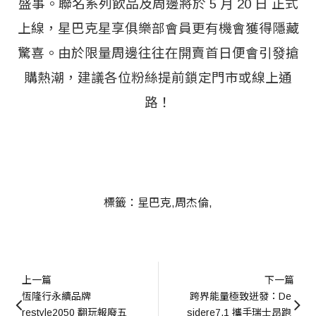
盛事。聯名系列飲品及周邊將於 5 月 20 日 正式
上線，星巴克星享俱樂部會員更有機會獲得隱藏
驚喜。由於限量周邊往往在開賣首日便會引發搶
購熱潮，建議各位粉絲提前鎖定門市或線上通
路！
標籤：
星巴克
周杰倫
上一篇
下一篇
恆隆行永續品牌 
跨界能量極致迸發：De 
restyle2050 翻玩報廢五
sidere7.1 攜手瑞士昂跑 