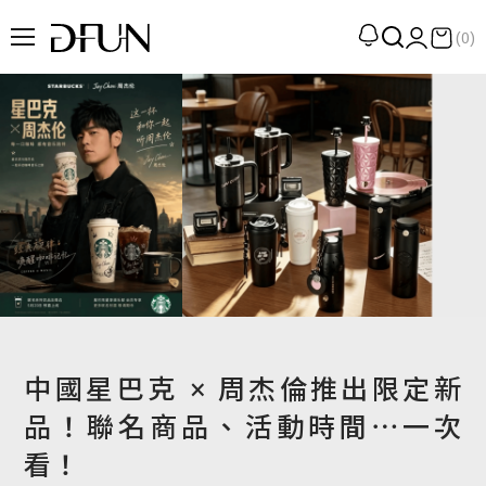
(0)
企劃
觀點
觀察
提案
現場
專訪
策展
中國星巴克 × 周杰倫推出限定新
UN選品
品！聯名商品、活動時間⋯一次
看！
我們 About DFUN