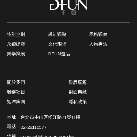
特別企劃
設計觀點
風格觀察
永續提案
文化現場
人物專訪
美學策展
DFUN選品
關於我們
發展歷程
服務項目
封面典藏
矩沛集團
隱私政策
地址：
台北市中山區松江路71號11樓
電話：
02-29116577
信箱：
service@dfunmag.com.tw