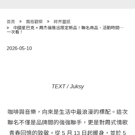
程 Milestones
目 Services
首頁
風格觀察
跨界靈感
中國星巴克 × 周杰倫推出限定新品！聯名商品、活動時間⋯
一次看！
藏 Cover Archives
團 Square Rich
2026-05-10
們 Contact Us
TEXT / Juksy
咖啡與音樂，向來是生活中最浪漫的標配。這次
聯名不僅是品牌間的強強聯手，更是對周式情歌
青春回憶的致敬。從 5 月 13 日起暖身，並於 5