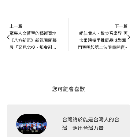
上一篇
下一篇
聚集人文薈萃的藝術寶地 
絕佳貴人，散步音樂界 再
《八方新氣》新氣園開幕
次重磅攜手推展品味樂章 
展「又見北投．都會斟
門票明起第二波限量開賣~
酌」
您可能會喜歡
台灣終於能是台灣人的台
灣 活出台灣力量