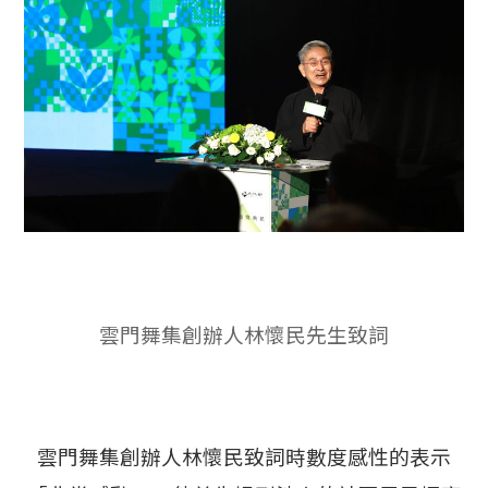
雲門舞集創辦人林懷民先生致詞
雲門舞集創辦人林懷民致詞時數度感性的表示