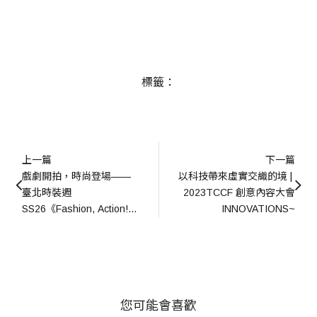
標籤：
上一篇
下一篇
戲劇開拍，時尚登場——
以科技帶來虛實交織的境 | 
臺北時裝週 
2023TCCF 創意內容大會
SS26《Fashion, Action!》
INNOVATIONS~
用影像語言書寫時尚新篇
您可能會喜歡