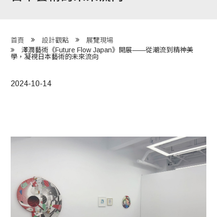
程 Milestones
目 Services
首頁
設計觀點
展覽現場
澤潤藝術《Future Flow Japan》開展——從潮流到精神美
藏 Cover Archives
學，凝視日本藝術的未來流向
團 Square Rich
2024-10-14
們 Contact Us