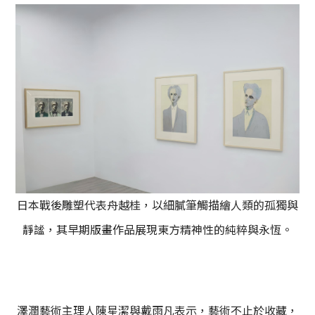
日本戰後雕塑代表舟越桂，以細膩筆觸描繪人類的孤獨與
靜謐，其早期版畫作品展現東方精神性的純粹與永恆。
澤潤藝術主理人陳星潔與戴雨凡表示，藝術不止於收藏，