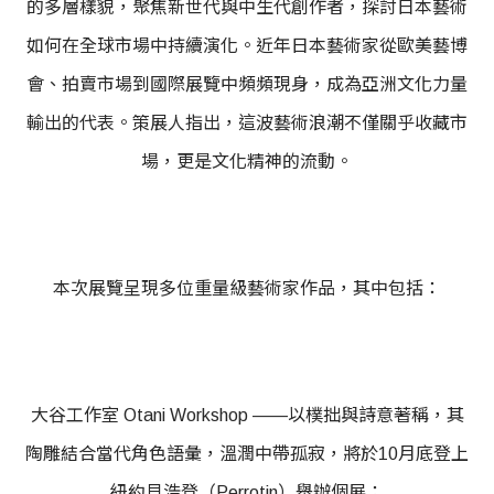
的多層樣貌，聚焦新世代與中生代創作者，探討日本藝術
如何在全球市場中持續演化。近年日本藝術家從歐美藝博
會、拍賣市場到國際展覽中頻頻現身，成為亞洲文化力量
輸出的代表。策展人指出，這波藝術浪潮不僅關乎收藏市
場，更是文化精神的流動。
本次展覽呈現多位重量級藝術家作品，其中包括：
大谷工作室 Otani Workshop ——以樸拙與詩意著稱，其
陶雕結合當代角色語彙，溫潤中帶孤寂，將於10月底登上
紐約貝浩登（Perrotin）舉辦個展；