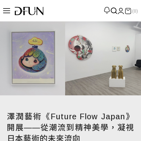
(0)
企劃
觀點
觀察
提案
現場
專訪
策展
澤潤藝術《Future Flow Japan》
UN選品
開展——從潮流到精神美學，凝視
日本藝術的未來流向
我們 About DFUN