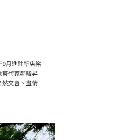
年9月進駐新店裕
覺藝術家鄒駿昇
自然交會、盡情