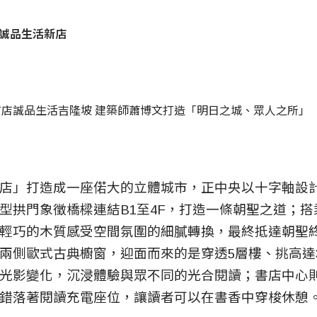
美誠品生活新店
首店誠品生活吉隆坡 建築師蕭博文打造「明日之城、眾人之所」
店」打造成一座偌大的立體城市，正中央以十字軸設
型拱門象徵橋樑連結B1至4F，打造一條朝聖之道；
輕巧的木質感受空間氛圍的細膩轉換，最終抵達朝聖終
兩側歐式古典櫥窗，迎面而來的是穿透5層樓、挑高達
光影變化，沉浸體驗與眾不同的光合閱讀；書店中心則
錯落著閱讀充電座位，讓讀者可以在書香中穿梭休憩