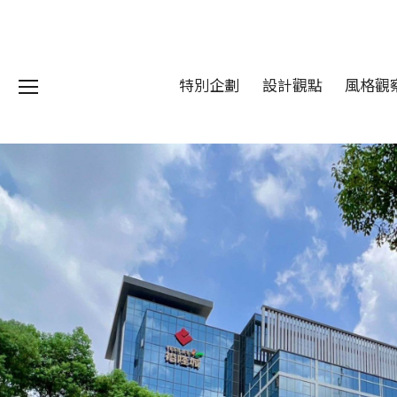
特別企劃
設計觀點
風格觀
我們 About DFUN
程 Milestones
目 Services
藏 Cover Archives
團 Square Rich
們 Contact Us