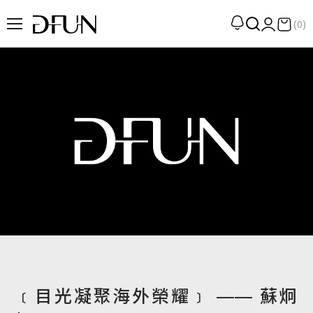
(0)
企劃
觀點
觀察
提案
現場
專訪
策展
UN選品
﹝目光凝聚海外榮耀﹞ —— 蘇炯
我們 About DFUN