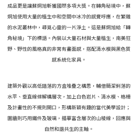
成品更是讓蘇炯旭斬獲國際多項大獎。在轉角秘境中，蘇
炯旭使用大量的植生中和空間中冰冷的感覺呼應，在繁雜
的水泥叢林中，尋覓心靈的一片淨土。這是蘇炯旭給「轉
角秘境」下的標語。內裝以大量石材與大量植生，南美狂
野、野性的風格真的非常有畫面感，搭配清水模與黑色質
感系統化家具。
建築外觀以高低錯落的方盒堆疊之構思，輔借簡潔俐落的
水平、垂直線條解構層次，加上白色岩片、清水模、格柵
及計畫性的不規則開口，形構新穎有趣的當代美學設計；
圍牆則巧用鐵件及玻璃，描摹富含層次的山稜線，回應與
自然和諧共生的主軸。