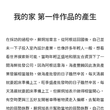
我的家 第一件作品的產生
在採訪的過程中，蘇炯旭曾言，從阿根廷回國後，自己並
未一下子投入室內設計產業，也像許多年輕人一般，想看
看世界摸索新可能。當時年輕正盛地和朋友合資頂下了一
間海鮮批發公司。因為阿根廷靠海，海產豐饒因此漁貨產
業發展相當蓬勃。做海產批發的日子雖然辛苦，每天清晨
就要起床準備上工，旺季盛產批發時的日子雖然辛苦，每
天清晨就要起床準備上工，但蘇炯旭表示做得相當開心。
有空時更與三五好友開著車帶著物資走入偏鄉，去幫助當
地的弱勢族群，蘇炯旭表示幫助當地的弱勢族群，自己也