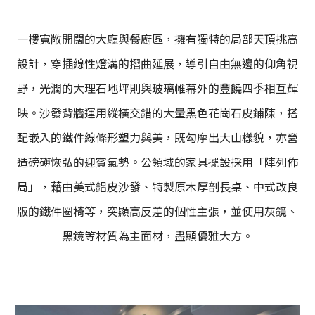
一樓寬敞開闊的大廳與餐廚區，擁有獨特的局部天頂挑高
設計，穿插線性燈溝的摺曲延展，導引自由無邊的仰角視
野，光潤的大理石地坪則與玻璃帷幕外的豐饒四季相互輝
映。沙發背牆運用縱橫交錯的大量黑色花崗石皮鋪陳，搭
配嵌入的鐵件線條形塑力與美，既勾摩出大山樣貌，亦營
造磅礡恢弘的迎賓氣勢。公領域的家具擺設採用「陣列佈
局」，藉由美式鋁皮沙發、特製原木厚剖長桌、中式改良
版的鐵件圈椅等，突顯高反差的個性主張，並使用灰鏡、
黑鏡等材質為主面材，盡顯優雅大方。