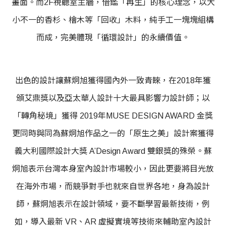
畫面。而2F視聽室主牆，借鑑「再生」的核心理念，以大
小不一的香杉、檜木等「回收」木料，純手工一塊塊組構
而成，完美體現「循環設計」的永續價值。
出色的設計讓蘇炯旭獲得國內外一致青睞，在2018年獲
頒艾鼎獎以及亞太華人設計十大最具影響力設計師；以
「轉角秘境」獲得 2019年MUSE DESIGN AWARD 金獎
更同時與同為蘇炯旭作品之一的「原生之美」設計案獲得
義大利國際設計大獎 A’Design Award 雙銀獎的殊榮。蘇
炯旭表示台灣本身室內設計市場較小，因此更要將目光放
在海外市場，而競爭對手也就來自世界各地，身為設計
師，蘇炯旭表示在設計領域，要不斷學習最新技術，例
如，導入最新 VR、AR 虛擬實境等技術來輔助室內設計