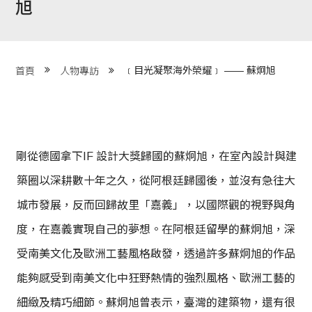
旭
程 Milestones
目 Services
﹝目光凝聚海外榮耀﹞ —— 蘇炯旭
首頁
人物專訪
藏 Cover Archives
團 Square Rich
剛從德國拿下IF 設計大獎歸國的蘇炯旭，在室內設計與建
們 Contact Us
築圈以深耕數十年之久，從阿根廷歸國後，並沒有急往大
城市發展，反而回歸故里「嘉義」，以國際觀的視野與角
度，在嘉義實現自己的夢想。在阿根廷留學的蘇炯旭，深
受南美文化及歐洲工藝風格啟發，透過許多蘇炯旭的作品
能夠感受到南美文化中狂野熱情的強烈風格、歐洲工藝的
細緻及精巧細節。蘇炯旭曾表示，臺灣的建築物，還有很