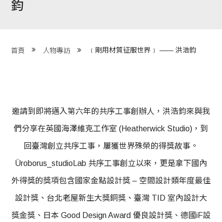
鈞
程 Milestones
目 Services
﹝剛用材質征服世界﹞ —— 洪浩鈞
首頁
人物專訪
藏 Cover Archives
團 Square Rich
邀請到即將邁入第六年的共序工事創辦人，洪浩鈞來與我
們 Contact Us
們分享在英國海澤維克工作室 (Heatherwick Studio)，到
回臺灣創立共序工事，屢獲世界殊榮的得獎故事。
Üroborus_studioLab 共序工事創立以來，更是拿下國內
外得獎的獎項包含國家金點設計獎 – 空間設計類年度最佳
設計獎、台北老屋新生大獎銅獎、臺灣 TID 室內設計大
獎金獎、日本 Good Design Award 優良設計獎、德國iF設