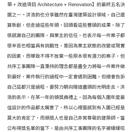
築 + 改造項目 Architecture + Renovation】的最終五名決
選之一。洪浩鈞也分享雖然在臺灣建築設計領域，自己還
算新創，但走過這些年頭，回頭看這些豐碩的成果，除了
很感謝自己的團隊，與業主的信任，也表示每一件案子都
很辛苦也相當具有挑戰性，曾因為業主狀態的改變或現實
的因素，而導致不得不放棄一些原本很有潛力的案子，但
共序工事團隊一直秉持的理念都是盡全力將每一件案件做
到最好，案件執行的過程中一定會遇到困難，但總會告訴
自己這都只是過程，要努力朝向隧道盡頭的光明走去。洪
浩鈞表示，在某一年的頒獎典禮上，因為每個入圍年度最
佳設計的作品都太厲害了，所以心裡面感到有入圍已經是
莫大的肯定了，而頒獎人也是自己非常尊敬的建築師。當
公布得獎名單的當下，是由共序工事團隊的名字被緩緩唸