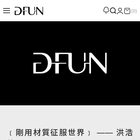
(0)
企劃
觀點
觀察
提案
現場
專訪
策展
UN選品
﹝剛用材質征服世界﹞ —— 洪浩
我們 About DFUN