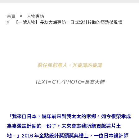
程 Milestones
首頁
人物專訪
目 Services
【一號人物】長友大輔專訪｜日式設計粹取的亞熱帶風情
藏 Cover Archives
團 Square Rich
新住民創意人，非臺灣的臺灣
們 Contact Us
TEXT= CT／PHOTO=長友大輔
「我來自日本，幾年前來到我太太的家鄉，如今很榮幸成
為臺灣設計圈的一份子，未來會盡我所能貢獻這片土
地。」2016 年金點設計獎頒獎典禮上，一位日本設計師