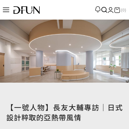
(0)
企劃
觀點
觀察
提案
現場
專訪
策展
UN選品
【一號人物】長友大輔專訪｜日式
設計粹取的亞熱帶風情
我們 About DFUN