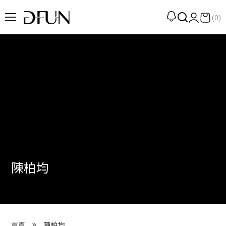
(0)
企劃
觀點
觀察
提案
現場
專訪
陳柏均
策展
UN選品
我們 About DFUN
陳柏均
首頁