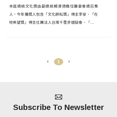
本屆總統文化獎由副總統賴清德擔任籌委會總召集
人，今年獲獎人包含「文化耕耘獎」得主李安、「在
地希望獎」得主社團法人台灣千里步道協會、「人道
奉獻獎」得主陳榮基、「青年創意獎」得主HRC舞蹈
工作室創辦人陳柏均、「社會改革獎」得主財團法人
陳文成博士紀念基金會。當年以「父親三部曲」推
手、囍宴、飲食男女替台灣90年代電影帶來新的養分
1
的導演李安，也在台上發表感言，不管他拍怎樣類型
的電影、好萊塢、寶萊塢，又或是超級英雄電影，臺
灣都是根深蒂固的根。
Subscribe To Newsletter