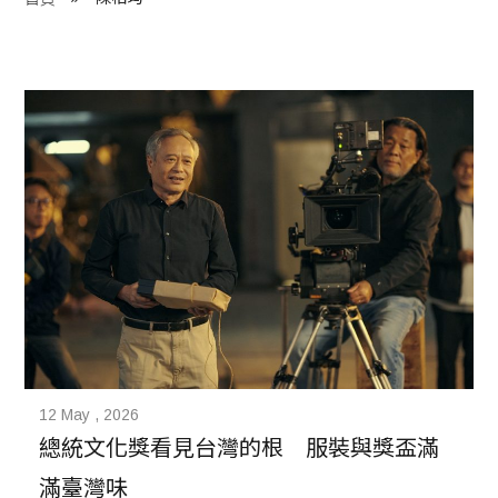
程 Milestones
目 Services
藏 Cover Archives
團 Square Rich
們 Contact Us
12 May , 2026
總統文化獎看見台灣的根　服裝與獎盃滿
滿臺灣味