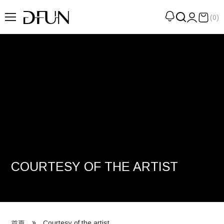
(0)
企劃
觀點
觀察
提案
現場
專訪
COURTESY OF THE ARTIST
策展
UN選品
我們 About DFUN
Courtesy of the artist
首頁