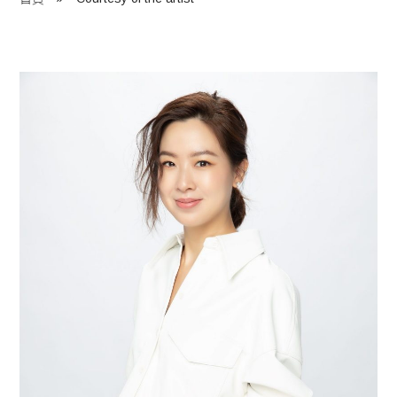
程 Milestones
目 Services
藏 Cover Archives
團 Square Rich
們 Contact Us