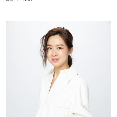
程 Milestones
目 Services
藏 Cover Archives
團 Square Rich
們 Contact Us