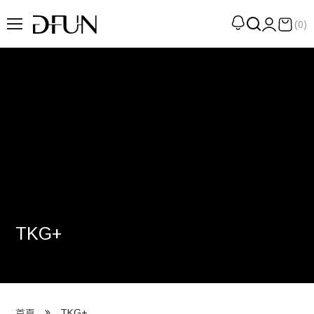
(0)
企劃
觀點
觀察
提案
現場
專訪
TKG+
策展
UN選品
我們 About DFUN
TKG+
首頁