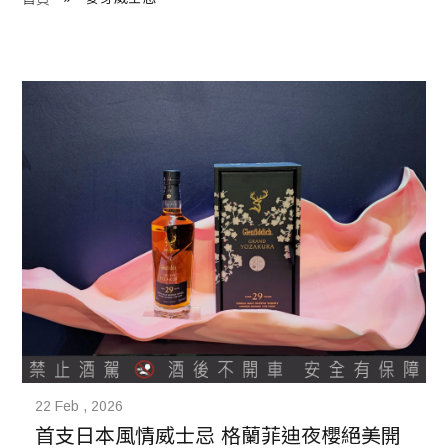
程 Milestones
目 Services
藏 Cover Archives
團 Square Rich
們 Contact Us
22 Feb , 2026
首支日本風情威士忌 格蘭菲迪夜櫻絕美開