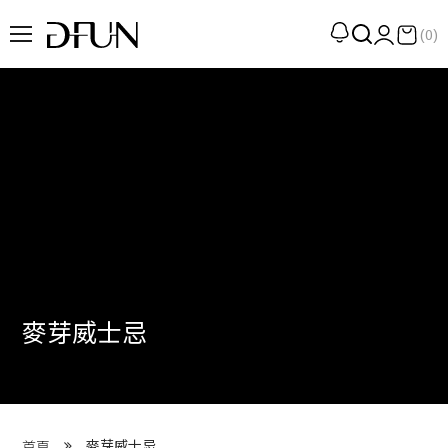
(0)
企劃
觀點
觀察
提案
現場
專訪
麥芽威士忌
策展
UN選品
我們 About DFUN
麥芽威士忌
首頁