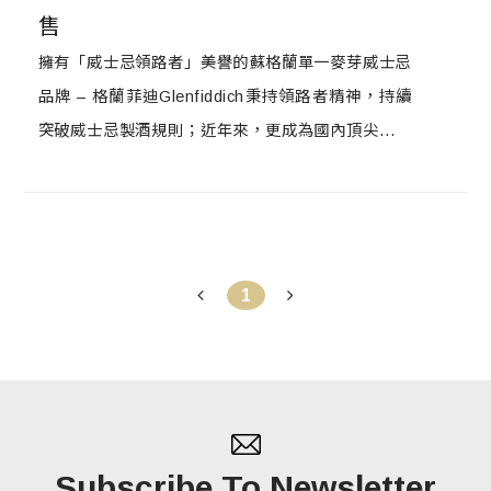
售
擁有「威士忌領路者」美譽的蘇格蘭單一麥芽威士忌
品牌 – 格蘭菲迪Glenfiddich秉持領路者精神，持續
突破威士忌製酒規則；近年來，更成為國內頂尖頒獎
典禮與藝文、時尚盛宴上指定的威士忌品牌，是許多
名流雅仕品酩首選。
1
Subscribe To Newsletter