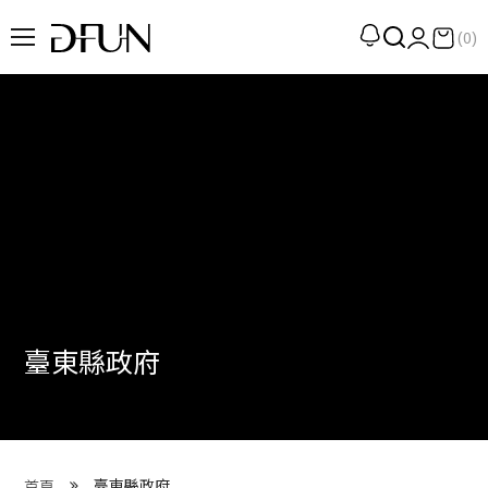
(0)
企劃
觀點
觀察
提案
現場
專訪
臺東縣政府
策展
UN選品
我們 About DFUN
臺東縣政府
首頁