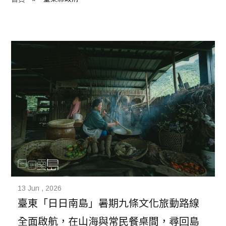
程 Milestones
目 Services
藏 Cover Archives
團 Square Rich
們 Contact Us
13 Jun , 2026
臺東「日日南島」暑期九條文化旅動路線
全面啟航，在山海與常民餐桌間，尋回島