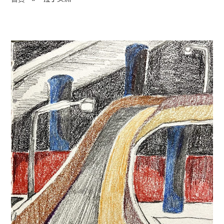
程 Milestones
目 Services
藏 Cover Archives
團 Square Rich
們 Contact Us