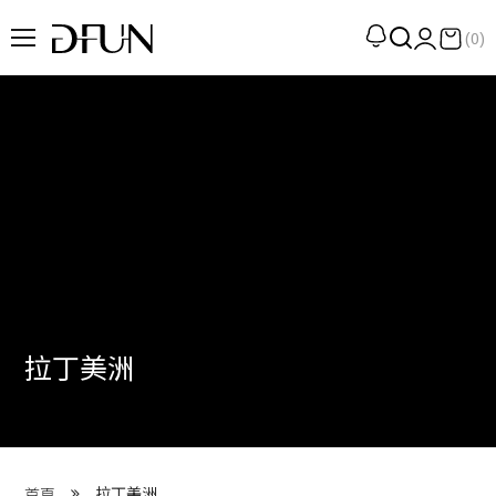
(0)
企劃
觀點
觀察
提案
現場
專訪
拉丁美洲
策展
UN選品
我們 About DFUN
拉丁美洲
首頁