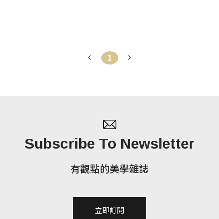
頭藝術交流計畫更鎖定「街頭藝術」作為彼此交流的
主題。此計畫呈現的四件作品以寶藏巖作為基地，每
件各佔據了寶藏巖村落中的一面牆。
1
Subscribe To Newsletter
有觀點的美學雜誌
立即訂閱