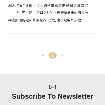
2021年9月9日，台北徠卡畫廊將開設獨家攝影展
——《生死交戰 – 銀幕之外》。展覽將展出使用徠卡
相機拍攝的電影幕後照片，分別由長期製片人邁克爾
·G·威爾森、主演丹尼爾·克雷格以及著名攝影師尼古
拉·多夫和格雷格·威廉斯拍攝，並由邁克爾·G·威爾森
親自挑選其中25張作品展出。
1
Subscribe To Newsletter