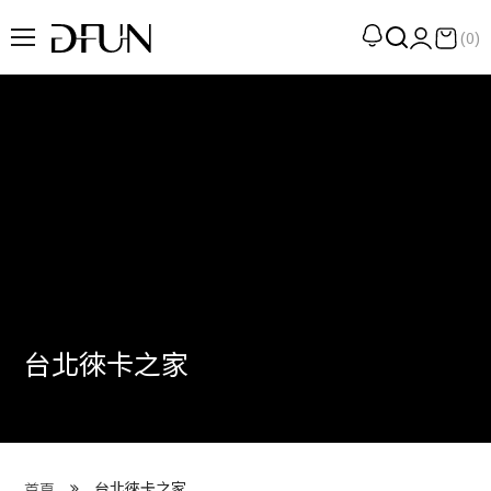
(0)
企劃
觀點
觀察
提案
現場
專訪
台北徠卡之家
策展
UN選品
我們 About DFUN
台北徠卡之家
首頁