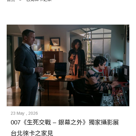
程 Milestones
目 Services
藏 Cover Archives
團 Square Rich
們 Contact Us
23 May , 2026
007《生死交戰 – 銀幕之外》獨家攝影展　
台北徠卡之家見